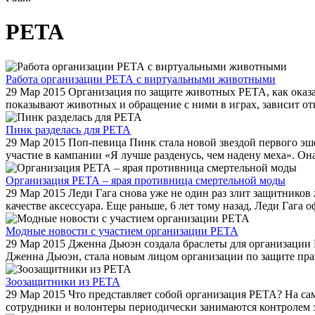
PETA
Работа организации РЕТА с виртуальными животными
29 Мар 2015
Организация по защите животных РЕТА, как оказало
показывают животных и обращение с ними в играх, зависит отн
Пинк разделась для PETA
29 Мар 2015
Поп-певица Пинк стала новой звездой первого эш
участие в кампании «Я лучше разденусь, чем надену меха». Она
Организация РЕТА – ярая противница смертельной моды
29 Мар 2015
Леди Гага снова уже не один раз злит защитников
качестве аксессуара. Еще раньше, 6 лет тому назад, Леди Гага о
Модные новости с участием организации РЕТА
29 Мар 2015
Дженна Дьюэн создала браслеты для организации 
Дженна Дьюэн, стала новым лицом организации по защите пра
Зоозащитники из РЕТА
29 Мар 2015
Что представляет собой организация РЕТА? На само
сотрудники и волонтеры периодически занимаются контролем зоо