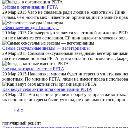
Звёзды в организации PETA
29 Мар 2015
Чего не сделаешь ради любви к животным? Пинк, 
голым, чем носить мех» известной организации по защите прав
«Зеленые» звезды Голливуда
29 Мар 2015
Сильверстоун является участницей движения PETA.
ли не с момента его основания. Ей принадлежит ключевая роль 
Самые сексуальные звезды — вегетарианцы
29 Мар 2015
Самыми сексуальными звездными вегетарианцами 
посетителями портала PETA путем онлайн-голосования. Джаред 
Звезды, которые вместе с РЕТА
29 Мар 2015
Наверняка, многим будет интересно узнать, как не
животных. По мнению PETA, люди не имеют права использовать
Как ведут себя активисты организации РЕТА
28 Мар 2015
Эта организация ведет борьбу за права животных
их основные интересы были учтены, независимо от того, принос
1
2
»
популярный рецепт