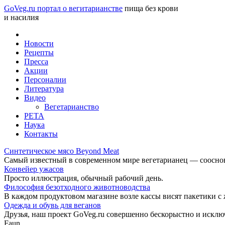
GoVeg.ru портал о вегитарианстве
пища без крови
и насилия
Новости
Рецепты
Пресса
Акции
Персоналии
Литература
Видео
Вегетарианство
РЕТА
Наука
Контакты
Синтетическое мясо Beyond Meat
Самый известный в современном мире вегетарианец — соосноват
Конвейер ужасов
Просто иллюстрация, обычный рабочий день.
Философия безотходного животноводства
В каждом продуктовом магазине возле кассы висят пакетики с
Одежда и обувь для веганов
Друзья, наш проект GoVeg.ru совершенно бескорыстно и искл
Faun.