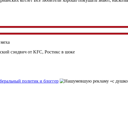
Все любители хорошо покушать знают, насколь
беральный политик и блоггер