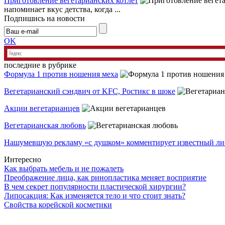
Приготовление вегетарианских котлет
напоминает вкус детства, когда ...
Подпишись на новости
OK
последние в рубрике
Формула 1 против ношения меха
Вегетарианский сэндвич от KFC, Ростикс в шоке
Акции вегетарианцев
Вегетарианская любовь
Нашумевшую рекламу «с душком» комментирует известный ли
Интересно
Как выбрать мебель и не пожалеть
Преображение лица, как ринопластика меняет восприятие
В чем секрет популярности пластической хирургии?
Липосакция: Как изменяется тело и что стоит знать?
Свойства корейской косметики