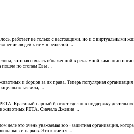
сь, работает не только с настоящими, но и с виртуальными жив
ошение людей к ним в реальной ...
елона, которая снялась обнаженной в рекламной кампании орга
 пошла по стопам Евы ...
 животных и борцов за их права. Теперь популярная организаци
фициально заявила, ...
PETA. Красивый парный браслет сделан в поддержку деятельнос
в животных PETA. Сначала Дженна ...
м деле это очень уважаемая зоо - защитная организация, котора
парков и парков. Это касается ...