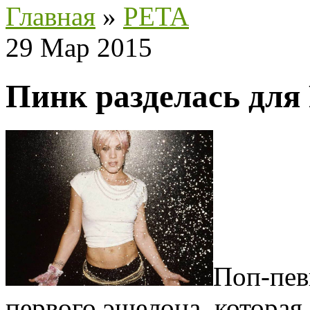
Главная
»
PETA
29 Мар 2015
Пинк разделась для
Поп-пев
первого эшелона, которая