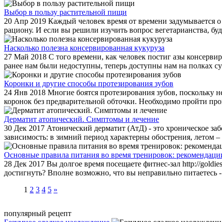
Выбор в пользу растительной пищи
20 Апр 2019
Каждый человек время от времени задумывается о т
рациону. И если вы решили изучить вопрос вегетарианства, будет
Насколько полезна консервированная кукуруза
27 Май 2018
С того времени, как человек постиг азы консерви
ранее нам были недоступны, теперь доступны нам на полках су
Коронки и другие способы протезирования зубов
24 Янв 2018
Многие боятся протезирования зубов, поскольку н
коронок без предварительной обточки. Необходимо пройти проц
Дерматит атопический. Симптомы и лечение
30 Дек 2017
Атонический дерматит (АтД) - это хроническое за
зависимость: в зимний период характерны обострения, летом – 
Основные правила питания во время тренировок: рекомендаци
28 Дек 2017
Вы долгое время посещаете фитнес-зал http://goldi
достигнуть? Вполне возможно, что вы неправильно питаетесь - 
1
2
3
4
5
»
популярный рецепт