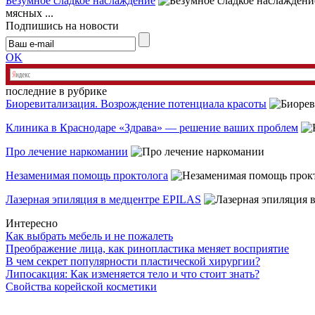
Безумное сладкое наслаждение
мясных ...
Подпишись на новости
OK
последние в рубрике
Биоревитализация. Возрождение потенциала красоты
Клиника в Краснодаре «Здрава» — решение ваших проблем
Про лечение наркомании
Незаменимая помощь проктолога
Лазерная эпиляция в медцентре EPILAS
Интересно
Как выбрать мебель и не пожалеть
Преображение лица, как ринопластика меняет восприятие
В чем секрет популярности пластической хирургии?
Липосакция: Как изменяется тело и что стоит знать?
Свойства корейской косметики