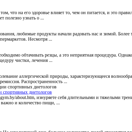
ом, что на его здоровье влияет то, чем он питается, и это прав
 полезно узнать о ...
рования, любимые продукты начали радовать нас и зимой. Более 
пермаркетов. Несмотря ...
еобходимо обтачивать резцы, а это неприятная процедура. Одна
едуру чистки, лечения ...
болевание аллергической природы, характеризующееся волнообр
ремиссия. Распространенность ...
и спортивных диетологов
esgym.by/about.htm, изнуряете себя длительными и тяжелыми трен
важно и количество пищи, ...