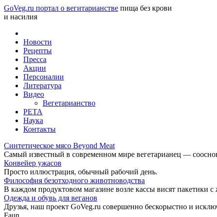
GoVeg.ru портал о вегитарианстве
пища без крови
и насилия
Новости
Рецепты
Пресса
Акции
Персоналии
Литература
Видео
Вегетарианство
РЕТА
Наука
Контакты
Синтетическое мясо Beyond Meat
Самый известный в современном мире вегетарианец — соосноват
Конвейер ужасов
Просто иллюстрация, обычный рабочий день.
Философия безотходного животноводства
В каждом продуктовом магазине возле кассы висят пакетики с
Одежда и обувь для веганов
Друзья, наш проект GoVeg.ru совершенно бескорыстно и искл
Faun.