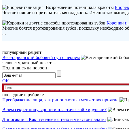
Биорев
Чистое сияние и притянательная гладкость. Именно так выгляди
Коронки и 
Многие боятся протезирования зубов, поскольку необходимо об
...
популярный рецепт
Вегетарианский бобовый суп с перцем
человеку, который не ест ...
Подпишись на новости
OK
последние в рубрике
Преображение лица, как ринопластика меняет восприятие
В чем секрет популярности пластической хирургии?
Липосакция: Как изменяется тело и что стоит знать?