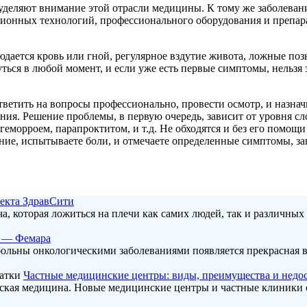
уделяют внимание этой отрасли медицины. К тому же заболевани
нных технологий, профессионального оборудования и препарато
дается кровь или гной, регулярное вздутие живота, ложные позы
ься в любой момент, и если уже есть первые симптомы, нельзя за
ответить на вопросы профессионально, провести осмотр, и назн
ния. Решение проблемы, в первую очередь, зависит от уровня 
геморроем, парапроктитом, и т.д. Не обходятся и без его помо
ение, испытываете боли, и отмечаете определенные симптомы, з
оекта ЗдравСити
а, которая ложиться на плечи как самих людей, так и различных 
и — Фемара
ольны онкологическими заболеваниями появляется прекрасная в
Частные медицинские центры: виды, преимущества и недо
ская медицина. Новые медицинские центры и частные клиники 