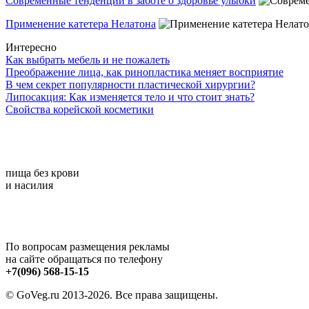
Современные тенденции в заботе о здоровье улыбки
Применение катетера Нелатона
Интересно
Как выбрать мебель и не пожалеть
Преображение лица, как ринопластика меняет восприятие
В чем секрет популярности пластической хирургии?
Липосакция: Как изменяется тело и что стоит знать?
Свойства корейской косметики
пища без крови
и насилия
По вопросам размещения рекламы
на сайте обращаться по телефону
+7(096) 568-15-15
© GoVeg.ru 2013-2026. Все права защищены.