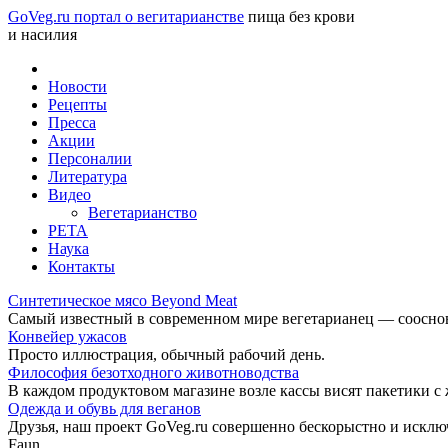
GoVeg.ru портал о вегитарианстве
пища без крови
и насилия
Новости
Рецепты
Пресса
Акции
Персоналии
Литература
Видео
Вегетарианство
РЕТА
Наука
Контакты
Синтетическое мясо Beyond Meat
Самый известный в современном мире вегетарианец — соосноват
Конвейер ужасов
Просто иллюстрация, обычный рабочий день.
Философия безотходного животноводства
В каждом продуктовом магазине возле кассы висят пакетики с
Одежда и обувь для веганов
Друзья, наш проект GoVeg.ru совершенно бескорыстно и искл
Faun.