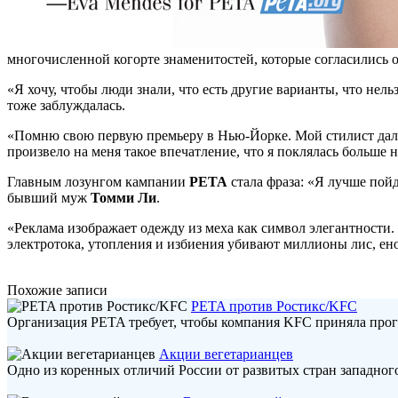
многочисленной когорте знаменитостей, которые согласились
«Я хочу, чтобы люди знали, что есть другие варианты, что не
тоже заблуждалась.
«Помню свою первую премьеру в Нью-Йорке. Мой стилист дал м
произвело на меня такое впечатление, что я поклялась больше 
Главным лозунгом кампании
PETA
стала фраза: «Я лучше пойд
бывший муж
Томми Ли
.
«Реклама изображает одежду из меха как символ элегантности
электротока, утопления и избиения убивают миллионы лис, ено
Похожие записи
PETA против Ростикс/KFC
Организация PETA требует, чтобы компания KFC приняла прог
Акции вегетарианцев
Одно из коренных отличий России от развитых стран западного