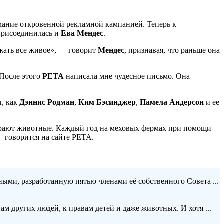
мание откровенной рекламной кампанией. Теперь к
 присоединилась и
Ева Мендес
.
ажать все живое», — говорит
Мендес
, признавая, что раньше она
 После этого
PETA
написала мне чудесное письмо. Она
ы, как
Дэннис Родман
,
Ким Бэсинджер
,
Памела Андерсон
и ее
умирают животные. Каждый год на меховых фермах при помощи
— говорится на сайте PETA.
ми, разработанную пятью членами её собственного Совета ...
м других людей, к правам детей и даже животных. И хотя ...