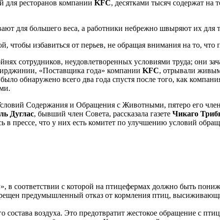
ой для ресторанов компании
KFC
, десятками тысяч содержат на
ают для большего веса, а работники небрежно швыряют их для 
й, чтобы избавиться от перьев, не обращая внимания на то, что
йнях сотрудников, неудовлетворенных условиями труда; они за
 Вирджинии, «Поставщика года» компании
KFC
, отрывали живым
 было обнаружено всего два года спустя после того, как компан
ми.
овий Содержания и Обращения с Животными, пятеро его членов
ль Дуглас
, бывший член Совета, рассказала газете
Чикаго Триб
ись в прессе, что у них есть комитет по улучшению условий обр
 в соответствии с которой на птицефермах должно быть пониж
апрещен предумышленный отказ от кормления птиц, высиживающи
 состава воздуха. Это предотвратит жестокое обращение с птица