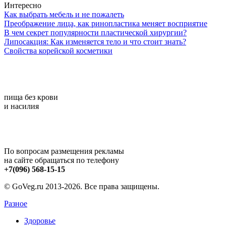
Интересно
Как выбрать мебель и не пожалеть
Преображение лица, как ринопластика меняет восприятие
В чем секрет популярности пластической хирургии?
Липосакция: Как изменяется тело и что стоит знать?
Свойства корейской косметики
пища без крови
и насилия
По вопросам размещения рекламы
на сайте обращаться по телефону
+7(096) 568-15-15
© GoVeg.ru 2013-2026. Все права защищены.
Разное
Здоровье