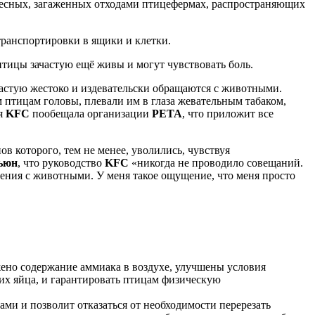
 тесных, загаженных отходами птицефермах, распространяющих
транспортировки в ящики и клетки.
 птицы зачастую ещё живы и могут чувствовать боль.
частую жестоко и издевательски обращаются с животными.
 птицам головы, плевали им в глаза жевательным табаком,
ия
KFC
пообещала организации
PETA
, что приложит все
 которого, тем не менее, уволились, чувствуя
ьюн
, что руководство
KFC
«никогда не проводило совещаний.
ащения с животными. У меня такое ощущение, что меня просто
ено содержание аммиака в воздухе, улучшены условия
х яйца, и гарантировать птицам физическую
ми и позволит отказаться от необходимости перерезать