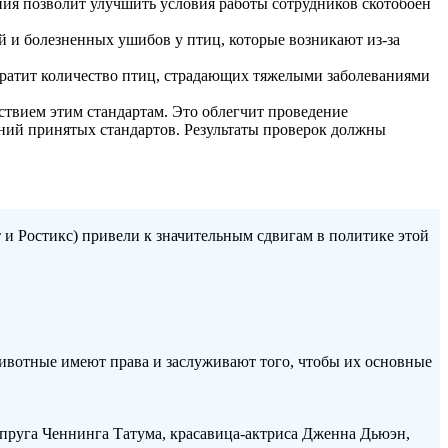
ия позволит улучшить условия работы сотрудников скотобоен
й и болезненных ушибов у птиц, которые возникают из-за
ократит количество птиц, страдающих тяжелыми заболеваниями
ствием этим стандартам. Это облегчит проведение
ний принятых стандартов. Результаты проверок должны
и Ростикс) привели к значительным сдвигам в политике этой
.
ивотные имеют права и заслуживают того, чтобы их основные
пруга Ченнинга Татума, красавица-актриса Дженна Дьюэн,