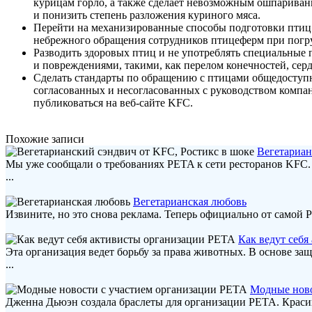
курицам горло, а также сделает невозможным ошпариван
и понизить степень разложения куриного мяса.
Перейти на механизированные способы подготовки птиц к
небрежного обращения сотрудников птицеферм при погру
Разводить здоровых птиц и не употреблять специальные 
и повреждениями, такими, как перелом конечностей, сер
Сделать стандарты по обращению с птицами общедоступны
согласованных и несогласованных с руководством компа
публиковаться на веб-сайте KFC.
Похожие записи
Вегетариан
Мы уже сообщали о требованиях PETA к сети ресторанов KFC.
...
Вегетарианская любовь
Извините, но это снова реклама. Теперь официально от самой
Как ведут себ
Эта организация ведет борьбу за права животных. В основе з
...
Модные ново
Дженна Дьюэн создала браслеты для организации PETA. Краси