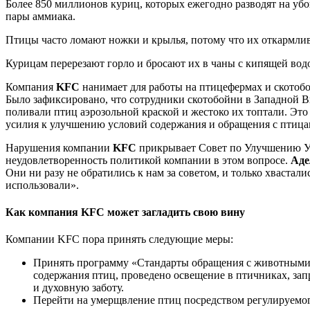
Более 850 миллионов куриц, которых ежегодно разводят на уб
пары аммиака.
Птицы часто ломают ножки и крылья, потому что их откармлив
Курицам перерезают горло и бросают их в чаны с кипящей водо
Компания
KFC
нанимает для работы на птицефермах и скотобо
Было зафиксировано, что сотрудники скотобойни в Западной
поливали птиц аэрозольной краской и жестоко их топтали. Это
усилия к улучшению условий содержания и обращения с птица
Нарушения компании
KFC
прикрывает Совет по Улучшению Усл
неудовлетворенность политикой компании в этом вопросе.
Аде
Они ни разу не обратились к нам за советом, и только хвастал
использовали».
Как компания KFC может загладить свою вину
Компании KFC пора принять следующие меры:
Принять программу «Стандарты обращения с животными»,
содержания птиц, проведено освещение в птичниках, з
и духовную заботу.
Перейти на умерщвление птиц посредством регулируемого