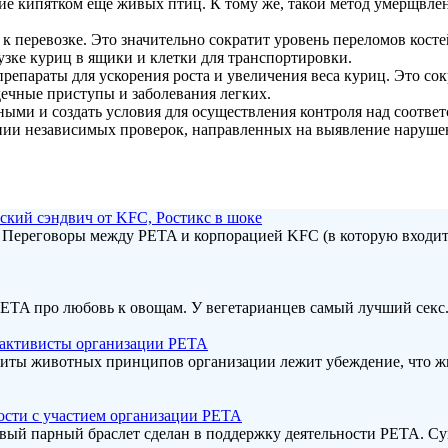
ие кипятком ещё живых птиц. К тому же, такой метод умерщвлен
 перевозке. Это значительно сократит уровень переломов косте
зке куриц в ящики и клетки для транспортировки.
препараты для ускорения роста и увеличения веса куриц. Это с
дечные приступы и заболевания легких.
ми и создать условия для осуществления контроля над соответ
нии независимых проверок, направленных на выявление наруше
ский сэндвич от KFC, Ростикс в шоке
 Переговоры между PETA и корпорацией KFC (в которую входит 
 PETA про любовь к овощам. У вегетарианцев самый лучший секс
я активисты организации РЕТА
ащиты животных принципов организации лежит убеждение, что ж
сти с участием организации РЕТА
вый парный браслет сделан в поддержку деятельности PETA. Су