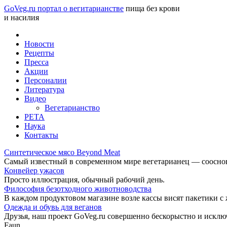
GoVeg.ru портал о вегитарианстве
пища без крови
и насилия
Новости
Рецепты
Пресса
Акции
Персоналии
Литература
Видео
Вегетарианство
РЕТА
Наука
Контакты
Синтетическое мясо Beyond Meat
Самый известный в современном мире вегетарианец — соосноват
Конвейер ужасов
Просто иллюстрация, обычный рабочий день.
Философия безотходного животноводства
В каждом продуктовом магазине возле кассы висят пакетики с
Одежда и обувь для веганов
Друзья, наш проект GoVeg.ru совершенно бескорыстно и искл
Faun.