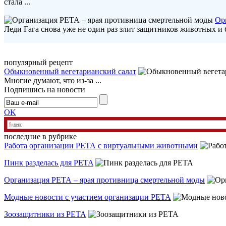
стала ...
Ор
Леди Гага снова уже не один раз злит защитников животных и 
популярный рецепт
Обыкновенный вегетарианский салат
Многие думают, что из-за ...
Подпишись на новости
OK
последние в рубрике
Работа организации РЕТА с виртуальными животными
Пинк разделась для PETA
Организация РЕТА – ярая противница смертельной моды
Модные новости с участием организации РЕТА
Зоозащитники из РЕТА