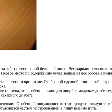
отать без качественной белковой пищи. Вегетарианцы восполня
 Первое место по содержанию белка занимают все бобовые культу
человеческом организме. Особенной группой стоит такой вид гор
оха.
таве глютена, это особенно важно для людей с сахарным диабет
сахарного диабета.
ттенком. Особенной популярностью этот продукт пользуются в И
объясняется частым употреблением в пищу именно нута.