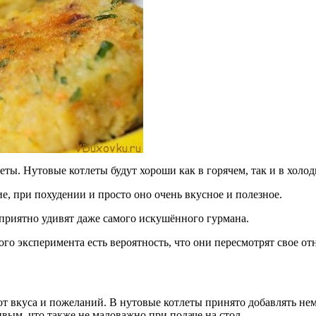
ты. Нутовые котлеты будут хороши как в горячем, так и в холо
е, при похудении и просто оно очень вкусное и полезное.
 приятно удивят даже самого искушённого гурмана.
го эксперимента есть вероятность, что они пересмотрят свое от
от вкуса и пожеланий. В нутовые котлеты принято добавлять не
ивым, что также не маловажно при подаче на стол.