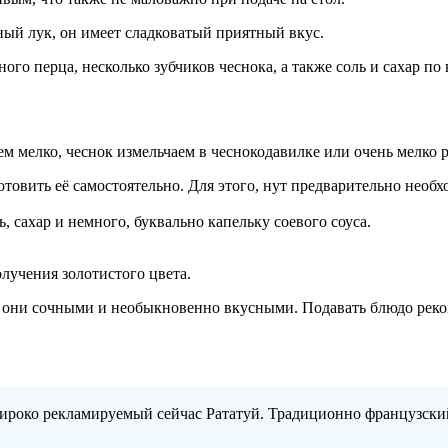
сный лук, он имеет сладковатый приятный вкус.
ого перца, несколько зубчиков чеснока, а также соль и сахар по 
заем мелко, чеснок измельчаем в чеснокодавилке или очень мелк
товить её самостоятельно. Для этого, нут предварительно необх
ь, сахар и немного, буквально капельку соевого соуса.
олучения золотистого цвета.
 они сочными и необыкновенно вкусными. Подавать блюдо реком
 широко рекламируемый сейчас Рататуй. Традиционно французск