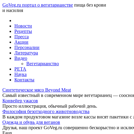
GoVeg.ru портал о вегитарианстве
пища без крови
и насилия
Новости
Рецепты
Пресса
Акции
Персоналии
Литература
Видео
Вегетарианство
РЕТА
Наука
Контакты
Синтетическое мясо Beyond Meat
Самый известный в современном мире вегетарианец — соосноват
Конвейер ужасов
Просто иллюстрация, обычный рабочий день.
Философия безотходного животноводства
В каждом продуктовом магазине возле кассы висят пакетики с
Одежда и обувь для веганов
Друзья, наш проект GoVeg.ru совершенно бескорыстно и искл
Faun.