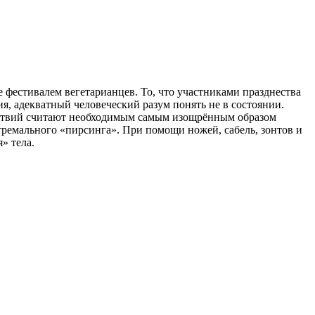
 фестивалем вегетарианцев. То, что участниками празднества
я, адекватный человеческий разум понять не в состоянии.
льствий считают необходимым самым изощрённым образом
стремального «пирсинга». При помощи ножей, сабель, зонтов и
» тела.