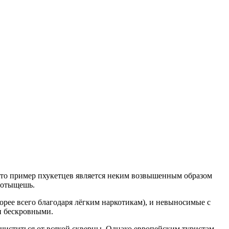
ого-то пример пхукетцев является неким возвышенным образом
е отыщешь.
корее всего благодаря лёгким наркотикам), и невыносимые с
и бескровными.
очиститься от всякой скверны. Однако европейским туристам