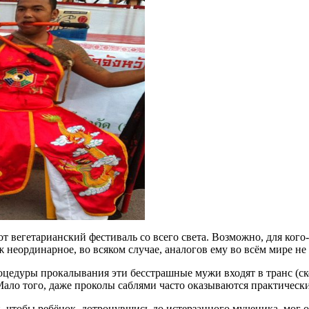
этот вегетарианский фестиваль со всего света. Возможно, для к
 неординарное, во всяком случае, аналогов ему во всём мире н
процедуры прокалывания эти бесстрашные мужи входят в транс (с
ало того, даже проколы саблями часто оказываются практическ
, чтобы ребёнок, дотронувшись до истерзанного мученика, мог 