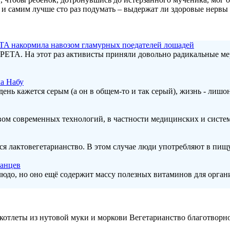
 и самим лучше сто раз подумать – выдержат ли здоровые нервы 
TA накормила навозом гламурных поедателей лошадей
PETA. На этот раз активисты приняли довольно радикальные ме
ка Набу
нь кажется серым (а он в общем-то и так серый), жизнь - лишонно
твом современных технологий, в частности медицинских и системн
ся лактовегетарианство. В этом случае люди употребляют в пищ
ианцев
людо, но оно ещё содержит массу полезных витаминов для органи
Вегетарианство благотворно