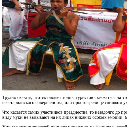
Трудно сказать, что заставляет толпы туристов съезжаться на 
вегетарианского совершенства, или просто зрелище слишком уж
Что касается самих участников празднества, то незадолго до 
виду муки не вызывают на их лицах никаких особых эмоций. М
У таиландских зрителей принято приводить на фестиваль детей