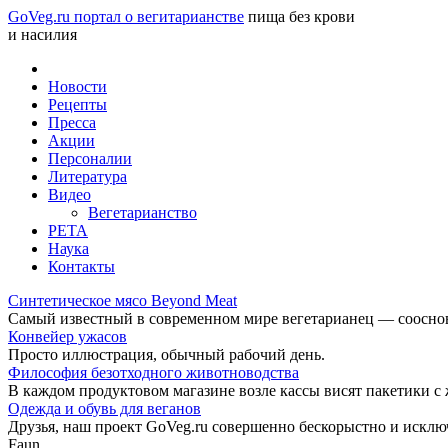
GoVeg.ru портал о вегитарианстве
пища без крови
и насилия
Новости
Рецепты
Пресса
Акции
Персоналии
Литература
Видео
Вегетарианство
РЕТА
Наука
Контакты
Синтетическое мясо Beyond Meat
Самый известный в современном мире вегетарианец — соосноват
Конвейер ужасов
Просто иллюстрация, обычный рабочий день.
Философия безотходного животноводства
В каждом продуктовом магазине возле кассы висят пакетики с
Одежда и обувь для веганов
Друзья, наш проект GoVeg.ru совершенно бескорыстно и искл
Faun.