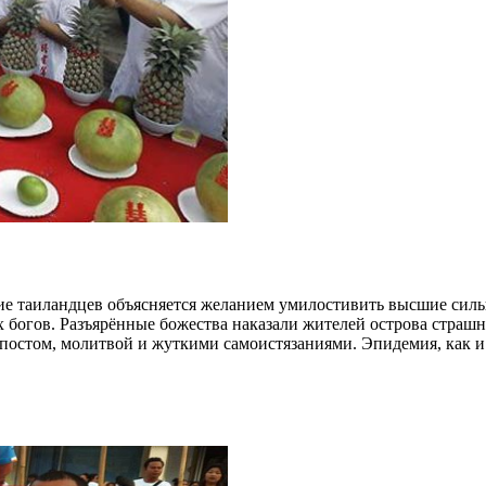
е таиландцев объясняется желанием умилостивить высшие силы, и
х богов. Разъярённые божества наказали жителей острова страш
постом, молитвой и жуткими самоистязаниями. Эпидемия, как и 