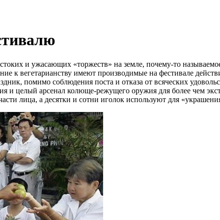
стивалю
стоких и ужасающих «торжеств» на земле, почему-то называемое
ение к вегетарианству имеют производимые на фестивале действи
аздник, помимо соблюдения поста и отказа от всяческих удово
ания и целый арсенал колюще-режущего оружия для более чем эк
сти лица, а десятки и сотни иголок используют для «украшения