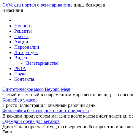
GoVeg.ru портал о вегитарианстве
пища без крови
и насилия
Новости
Рецепты
Пресса
Акции
Персоналии
Литература
Видео
Вегетарианство
РЕТА
Наука
Контакты
Синтетическое мясо Beyond Meat
Самый известный в современном мире вегетарианец — соосноват
Конвейер ужасов
Просто иллюстрация, обычный рабочий день.
Философия безотходного животноводства
В каждом продуктовом магазине возле кассы висят пакетики с
Одежда и обувь для веганов
Друзья, наш проект GoVeg.ru совершенно бескорыстно и искл
Faun.