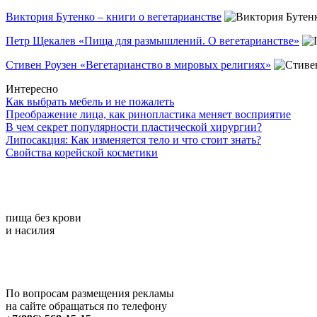
Виктория Бутенко – книги о вегетарианстве
Петр Щекалев «Пища для размышлений. О вегетарианстве»
Стивен Роузен «Вегетарианство в мировых религиях»
Интересно
Как выбрать мебель и не пожалеть
Преображение лица, как ринопластика меняет восприятие
В чем секрет популярности пластической хирургии?
Липосакция: Как изменяется тело и что стоит знать?
Свойства корейской косметики
пища без крови
и насилия
По вопросам размещения рекламы
на сайте обращаться по телефону