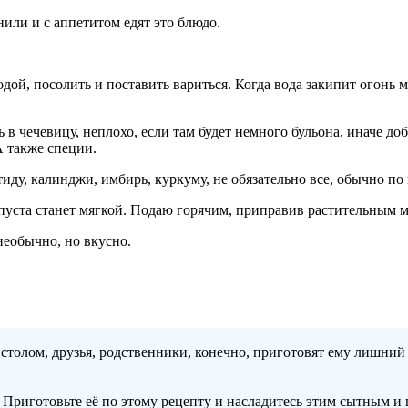
нили и с аппетитом едят это блюдо.
дой, посолить и поставить вариться. Когда вода закипит огонь 
 в чечевицу, неплохо, если там будет немного бульона, иначе д
А также специи.
иду, калинджи, имбирь, куркуму, не обязательно все, обычно по
апуста станет мягкой. Подаю горячим, приправив растительным 
необычно, но вкусно.
толом, друзья, родственники, конечно, приготовят ему лишний с
Приготовьте её по этому рецепту и насладитесь этим сытным и п