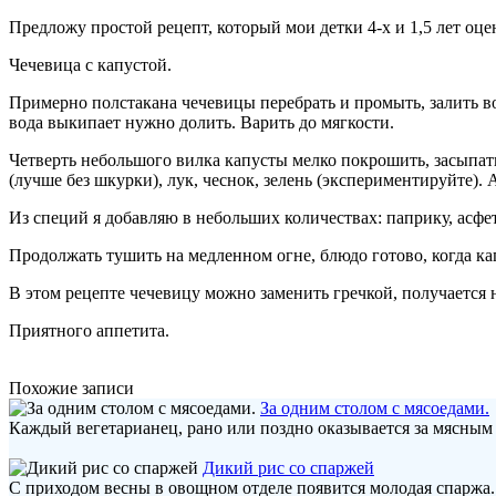
Предложу простой рецепт, который мои детки 4-х и 1,5 лет оце
Чечевица с капустой.
Примерно полстакана чечевицы перебрать и промыть, залить во
вода выкипает нужно долить. Варить до мягкости.
Четверть небольшого вилка капусты мелко покрошить, засыпать
(лучше без шкурки), лук, чеснок, зелень (экспериментируйте). 
Из специй я добавляю в небольших количествах: паприку, асфет
Продолжать тушить на медленном огне, блюдо готово, когда к
В этом рецепте чечевицу можно заменить гречкой, получается 
Приятного аппетита.
Похожие записи
За одним столом с мясоедами.
Каждый вегетарианец, рано или поздно оказывается за мясным с
Дикий рис со спаржей
С приходом весны в овощном отделе появится молодая спаржа. 