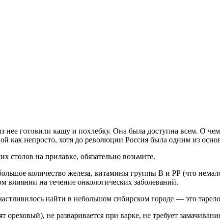
 из нее готовили кашу и похлебку. Она была доступна всем. О че
, ой как непросто, хотя до революции Россия была одним из осн
их столов на прилавке, обязательно возьмите.
 большое количество железа, витамины группы В и РР (что немал
ом влиянии на течение онкологических заболеваний.
астливилось найти в небольшом сибирском городе — это тарелочн
т ореховый), не разваривается при варке, не требует замачивани