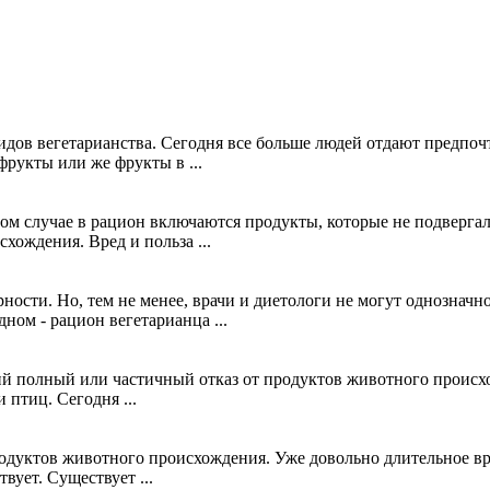
дов вегетарианства. Сегодня все больше людей отдают предпочт
фрукты или же фрукты в ...
том случае в рацион включаются продукты, которые не подверг
ождения. Вред и польза ...
ности. Но, тем не менее, врачи и диетологи не могут однозначно
ном - рацион вегетарианца ...
й полный или частичный отказ от продуктов животного происхо
птиц. Сегодня ...
дуктов животного происхождения. Уже довольно длительное врем
вует. Существует ...