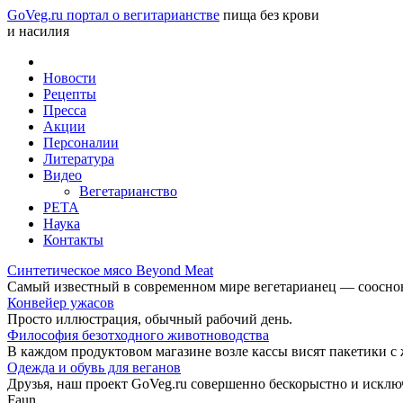
GoVeg.ru портал о вегитарианстве
пища без крови
и насилия
Новости
Рецепты
Пресса
Акции
Персоналии
Литература
Видео
Вегетарианство
РЕТА
Наука
Контакты
Синтетическое мясо Beyond Meat
Самый известный в современном мире вегетарианец — соосноват
Конвейер ужасов
Просто иллюстрация, обычный рабочий день.
Философия безотходного животноводства
В каждом продуктовом магазине возле кассы висят пакетики с
Одежда и обувь для веганов
Друзья, наш проект GoVeg.ru совершенно бескорыстно и искл
Faun.