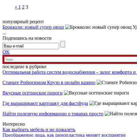
«
1
2
3
популярный рецепт
Брокколи: новый супер овощ
Уд
...
Подпишись на новости
OK
последние в рубрике
Оптимальная работа систем водоснабжения – залог комфорта и
Станьте Робинзоном Крузо в онлайн казино
Вкусные осетинские пироги
Где выращивают картошку для фастфуда
Найти полезную информацию о товарах просто
Интересно
Как выбрать мебель и не пожалеть
Преображение лица, как ринопластика меняет восприятие